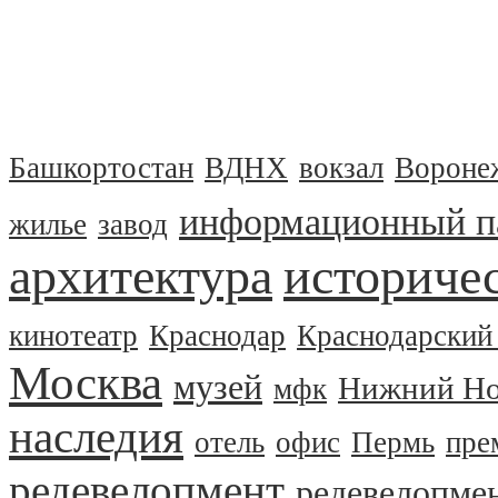
Башкортостан
ВДНХ
вокзал
Вороне
информационный п
жилье
завод
архитектура
историчес
кинотеатр
Краснодар
Краснодарский
Москва
музей
Нижний Но
мфк
наследия
отель
офис
Пермь
пре
редевелопмент
редевелопме