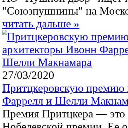
"Союзпушнины" на Москов
читать дальше »
27/03/2020
Притцкеровскую премию 
Фаррелл и Шелли Макнам
Премия Притцкера — это 
Нобелевской премии. Ее 