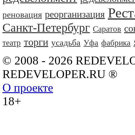
Рест
реорганизация
реновация
Санкт-Петербург
со
Саратов
торги
усадьба
театр
Уфа
фабрика
© 2008 - 2026 REDEVEL
REDEVELOPER.RU ®
О проекте
18+