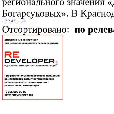
регионального значения «Д
Богарсуковых». В Краснод
1
2
3
4
5
...
26
Отсортировано:
по реле