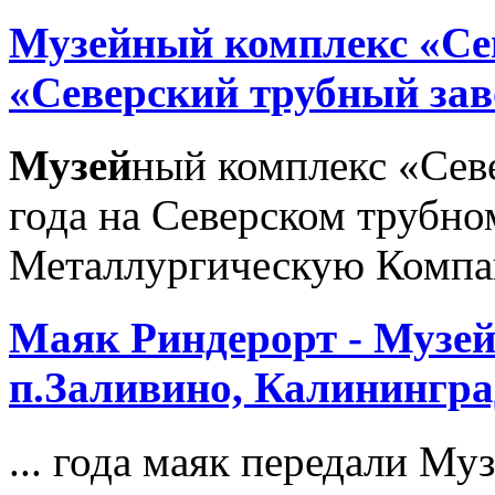
Музей
ный комплекс «Се
«Северский трубный зав
Музей
ный комплекс «Севе
года на Северском трубно
Металлургическую Компан
Маяк Риндерорт -
Музе
п.Заливино, Калинингра
... года маяк передали М