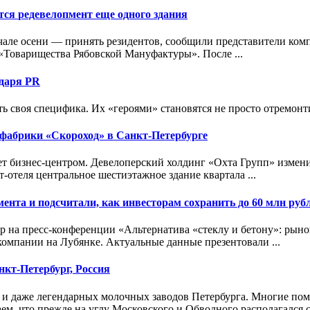
ится
редевелопмент
еще одного здания
в начале осени — принять резидентов, сообщили представители ко
 «Товарищества Рябовской Мануфактуры». После ...
одаря PR
ь своя специфика. Их «героями» становятся не просто отремонт
 фабрики «Скороход» в Санкт-Петербурге
анет бизнес-центром. Девелоперский холдинг «Охта Групп» изме
-отеля центральное шестиэтажное здание квартала ...
мент
а и подсчитали, как инвесторам сохранить до 60 млн руб
p на пресс-конференции «Альтернатива «стеклу и бетону»: рын
омпании на Лубянке. Актуальные данные презентовали ...
нкт-Петербург, Россия
х и даже легендарных молочных заводов Петербурга. Многие пом
аем, что прежде на углу Московского и Обводного располагался