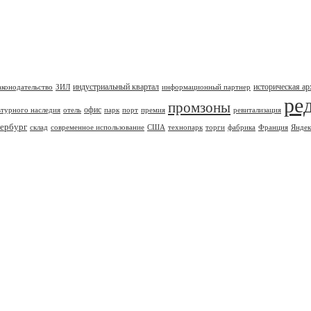
индустриальный квартал
историческая ар
аконодательство
ЗИЛ
информационный партнер
ре
промзоны
офис
ьтурного наследия
отель
парк
порт
премия
ревитализация
ербург
склад
современное использование
США
технопарк
торги
фабрика
Франция
Яндек