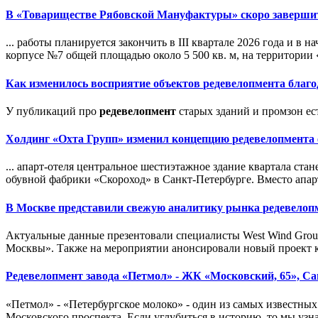
В «Товариществе Рябовской Мануфактуры» скоро заверш
... работы планируется закончить в III квартале 2026 года и 
корпусе №7 общей площадью около 5 500 кв. м, на территории
Как изменилось восприятие объектов
редевелопмент
а благ
У публикаций про
редевелопмент
старых зданий и промзон ест
Холдинг «Охта Групп» изменил концепцию
редевелопмент
а
... апарт-отеля центральное шестиэтажное здание квартала ст
обувной фабрики «Скороход» в Санкт-Петербурге. Вместо апарт
В Москве представили свежую аналитику рынка
редевелоп
Актуальные данные презентовали специалисты West Wind Grou
Москвы». Также на мероприятии анонсировали новый проект к
Редевелопмент
завода «Петмол» - ЖК «Московский, 65», Са
«Петмол» - «Петербургское молоко» - один из самых известны
Московского проспекта. Если углубиться в историю, то мы узн