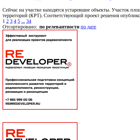
Сейчас на участке находятся устаревшие объекты. Участок пло
территорий (КРТ). Соответствующий проект решения опубликов
1
2
3
4
5
...
34
Отсортировано:
по релевантности
по дате