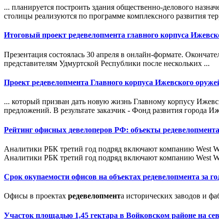
... планируется построить здания общественно-делового назна
столицы реализуются по программе комплексного развития терр
Итоговый проект
редевелопмент
а главного корпуса Ижевск
Презентация состоялась 30 апреля в онлайн-формате. Оконча
представителям Удмуртской Республики после нескольких ...
Проект
редевелопмент
а Главного корпуса Ижевского оружей
... который призван дать новую жизнь Главному корпусу Ижев
предложений. В результате заказчик - Фонд развития города 
Рейтинг офисных девелоперов РФ: объекты
редевелопмент
Аналитики РБК третий год подряд включают компанию West 
Аналитики РБК третий год подряд включают компанию West Wi
Срок окупаемости офисов на объектах
редевелопмент
а за г
Офисы в проектах
редевелопмент
а исторических заводов и фаб
Участок площадью 1,45 гектара в Войковском районе на се