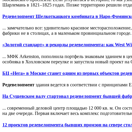
Шарлемань в 1821–1825 годах. Позже территорию решили отдат
Редевелопмент
Шелкоткацкого комбината в Наро-Фоминск
... замечательно все: удивительно красивое месторасположение
фабрики не в столицах, а в маленьком провинциальном городе.
«Золотой стандарт» и рекорды
редевелопмент
а: как West W
... МФК Arkenston, пополнила портфель знаковым зданием в це
особняка в Хохловском переулке и запустила новый проект на С
БЦ «Нега» в Москве станет одним из первых объектов
реде
Редевелопмент
здания ведется в соответствии с принципами E
На Сущевском валу стартовал
редевелопмент
бывшей фабри
... современный деловой центр площадью 12 000 кв. м. Он сост
на две очереди. Первая включает весь комплекс подготовительн
12 проектов
редевелопмент
а бывших промзон на севере ст