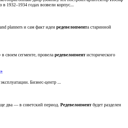
в 1932–1934 годах возвели корпус...
and planners и сам факт идеи
редевелопмент
а старинной
 в своем сегменте, провела
редевелопмент
исторического
р»
ксплуатации. Бизнес-центр ...
еще два — в советский период.
Редевелопмент
будет разделен