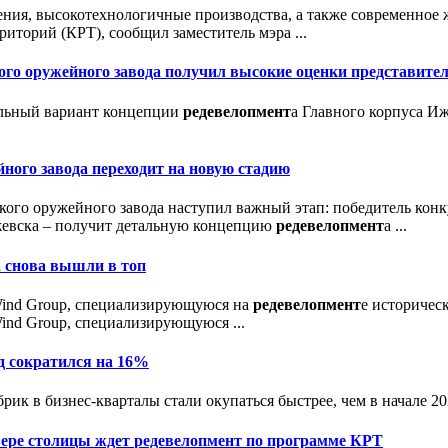
чения, высокотехнологичные производства, а также современное 
иторий (КРТ), сообщил заместитель мэра ...
ого оружейного завода получил высокие оценки представите
тельный вариант концепции
редевелопмент
а Главного корпуса И
ного завода переходит на новую стадию
ского оружейного завода наступил важный этап: победитель кон
Ижевска – получит детальную концепцию
редевелопмент
а ...
а снова вышли в топ
Wind Group, специализирующуюся на
редевелопмент
е историчес
nd Group, специализирующуюся ...
од сократился на 16%
рик в бизнес-кварталы стали окупаться быстрее, чем в начале 202
вере столицы ждет
редевелопмент
по программе КРТ