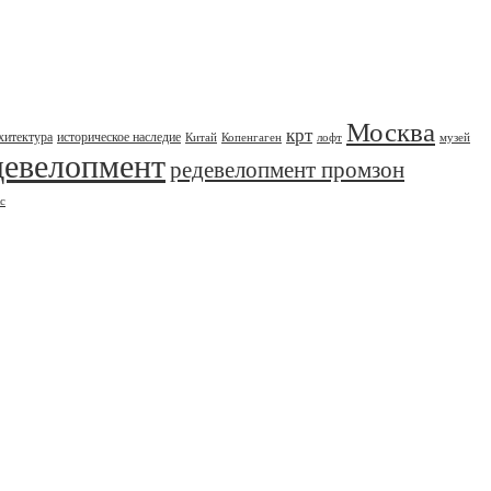
Москва
крт
хитектура
историческое наследие
Китай
Копенгаген
лофт
музей
девелопмент
редевелопмент промзон
с