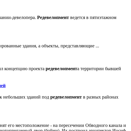
мпании-девелопера.
Редевелопмент
ведется в пятиэтажном
ированные здания, а объекты, представляющие ...
нил концепцию проекта
редевелопмент
а территории бывшей
лей
ок небольших зданий под
редевелопмент
в разных районах
нят его местоположение - на пересечении Обводного канала и
 скотопригонный двор (бойни). Их построил архитектор Иосиф