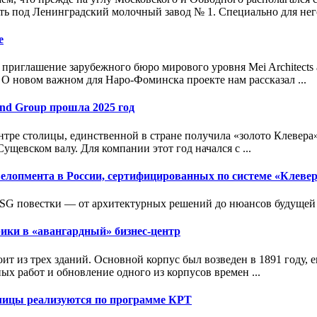
ь под Ленинградский молочный завод № 1. Специально для него 
е
, приглашение зарубежного бюро мирового уровня Mei Architects 
 О новом важном для Наро-Фоминска проекте нам рассказал ...
ind Group прошла 2025 год
нтре столицы, единственной в стране получила «золото Клевера»
ущевском валу. Для компании этот год начался с ...
велопмент
а в России, сертифицированных по системе «Клеве
SG повестки — от архитектурных решений до нюансов будущей э
ки в «авангардный» бизнес-центр
оит из трех зданий. Основной корпус был возведен в 1891 году, 
ых работ и обновление одного из корпусов времен ...
олицы реализуются по программе КРТ