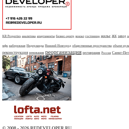
жилье
завод
KR Properties
аналитика
апартаменты
бизнес-центр
вокзал
гостиница
ЖК
з
мфк
набережная
Нидерланды
Нижний Новгород
общественные пространства
объект кул
реорганизация
реконструкция
Санкт-Пет
реновация
реставрация
Россия
© 2008 - 2026 REDEVELOPER.RU