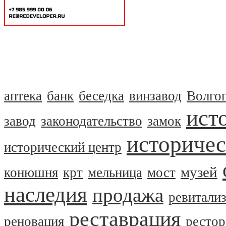
аптека
банк
беседка
винзавод
Волго
ист
завод
законодательство
замок
историчес
исторический центр
музей
конюшня
крт
мельница
мост
наследия
продажа
ревитали
реставрация
реновация
рестор