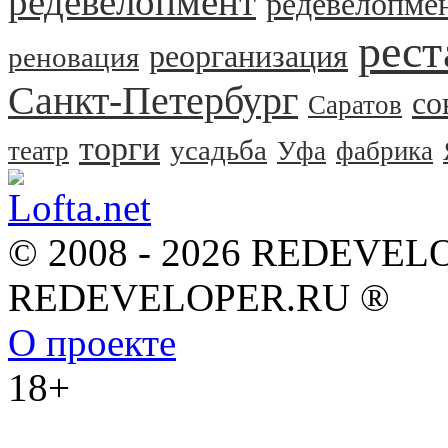
редевелопмент
редевелопме
рест
реорганизация
реновация
Санкт-Петербург
со
Саратов
торги
усадьба
театр
Уфа
фабрика
© 2008 - 2026 REDEVEL
REDEVELOPER.RU ®
О проекте
18+