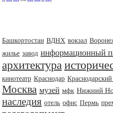
Башкортостан
ВДНХ
вокзал
Вороне
информационный п
жилье
завод
архитектура
историчес
кинотеатр
Краснодар
Краснодарский
Москва
музей
Нижний Но
мфк
наследия
отель
офис
Пермь
пре