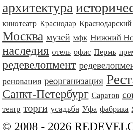
архитектура
историчес
кинотеатр
Краснодар
Краснодарский
Москва
музей
Нижний Но
мфк
наследия
отель
офис
Пермь
пре
редевелопмент
редевелопме
Рест
реорганизация
реновация
Санкт-Петербург
со
Саратов
торги
усадьба
театр
Уфа
фабрика
© 2008 - 2026 REDEVEL