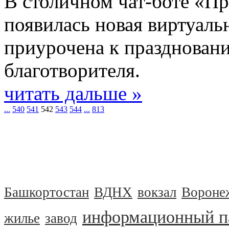
В столичном чат-боте «П
появилась новая виртуаль
приурочена к праздновани
благотворителя.
читать дальше »
...
540
541
542
543
544
...
813
Башкортостан
ВДНХ
вокзал
Вороне
информационный п
жилье
завод