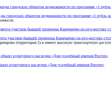
енды городских объектов недвижимости по программе «1 рубль за
жимости.
мента участков бывшей промзоны Карачарово на юго-востоке сто
рачарово (территория 2) и имеют высокую транспортную доступ
бъект культурного наследия «Дом усадебный имения Рихтер»