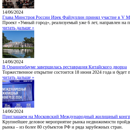
14/06/2024
Глава Минстроя России Ирек Файзуллин принял участие в V
Проект «Умный город», реализуемый уже 6 лет, направлен на
читать дальше »
14/06/2024
В Ораниенбауме завершилась реставрация Китайского дворца
Торжественное открытие состоится 18 июня 2024 года и будет 
читать дальше »
14/06/2024
Приглашаем на Московский Международный жилищный конгр
Крупнейшее деловое мероприятие рынка недвижимости пройдет 
рынка – из более 80 субъектов РФ и ряда зарубежных стран.