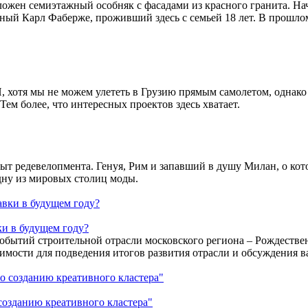
ожен семиэтажный особняк с фасадами из красного гранита. Нач
стный Карл Фаберже, проживший здесь с семьей 18 лет. В прошло
хотя мы не можем улететь в Грузию прямым самолетом, однако R
ем более, что интересных проектов здесь хватает.
пыт редевелопмента. Генуя, Рим и запавший в душу Милан, о ко
дну из мировых столиц моды.
ки в будущем году?
событий строительной отрасли московского региона – Рождеств
имости для подведения итогов развития отрасли и обсуждения 
озданию креативного кластера"