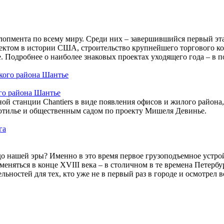
елопмента по всему миру. Среди них – завершившийся первый э
том в истории США, строительство крупнейшего торгового ком
. Подробнее о наиболее знаковых проектах уходящего года – в п
го района Шантье
ой станции Chantiers в виде появления офисов и жилого района
тилье и общественным садом по проекту Мишеля Девинье.
до нашей эры? Именно в это время первое грузоподъемное устро
меняться в конце XVIII века – в столичном в те времена Петерб
ьностей для тех, кто уже не в первый раз в городе и осмотрел в