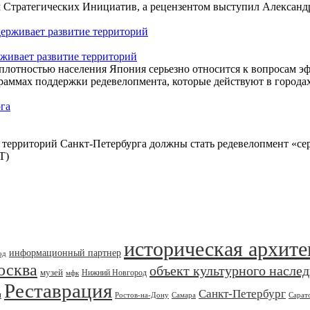
ом Стратегических Инициатив, а рецензентом выступил Александ
рживает развитие территорий
 плотностью населения Япония серьезно относится к вопросам э
граммах поддержки редевелопмента, которые действуют в городах
территорий Санкт-Петербурга должны стать редевелопмент «сер
Т)
историческая архите
информационный партнер
од
осква
объект культурного насле
музей
Нижний Новгород
мфк
Реставрация
Санкт-Петербург
я
Ростов-на-Дону
Самара
Сарат