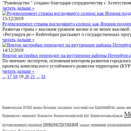
"Руководство " создано благодаря сотрудничеству с Агентств
читать дальше »
15/12/2019
Редевелопмент страны восходящего солнца: как Япония подде
Развитая страна с высоким уровнем жизни и не менее высокой
«Регулируя ре-» Redeveloper расскажет о государственных про
читать дальше »
14/12/2019
Вектор застройки переходит на внутренние районы Петербурга
По мнению экспертов, основным вектором развития городских 
проекты комплексного устойчивого развития территории (КУР
читать дальше »
...
17
18
19
20
21
...
31
Екатеринбург
Башкортостан
ВДНХ
вокзал
Воронеж
гостиница
доходный дом
жилье
зав
М
крт
Калининград
кинотеатр
Краснодар
Краснодарский край
Ленинградская область
реконструкция
редевелопмент промзон
реорганизаци
реновация
ремонт
Ярославль
Ярославская область