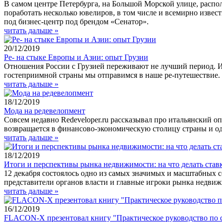
В самом центре Петербурга, на Большой Морской улице, распол
поработать несколько ювелиров, в том числе и всемирно изве
под бизнес-центр под брендом «Сенатор».
читать дальше »
20/12/2019
Ре- на стыке Европы и Азии: опыт Грузии
Отношения России с Грузией переживают не лучший период. И, 
гостеприимной страны мы отправимся в наше ре-путешествие. Т
читать дальше »
18/12/2019
Мода на редевелопмент
Совсем недавно Redeveloper.ru рассказывал про итальянский о
возвращается в финансово-экономическую столицу страны и о
читать дальше »
18/12/2019
Итоги и перспективы рынка недвижимости: на что делать став
12 декабря состоялось одно из самых значимых и масштабных 
представители органов власти и главные игроки рынка недвиж
читать дальше »
16/12/2019
FLACON-X презентовал книгу "Практическое руководство по с