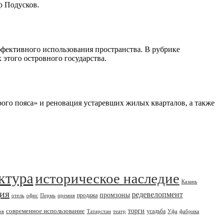
р Подусков.
ффективного использования пространства. В рубрике
 этого островного государства.
ого пояса» и реновация устаревших жилых кварталов, а также
ктура
историческое наследие
Казань
дия
редевелопмент
промзоны
продажа
отель
офис
Пермь
премия
современное использование
торги
усадьба
ов
Татарстан
театр
Уфа
фабрика