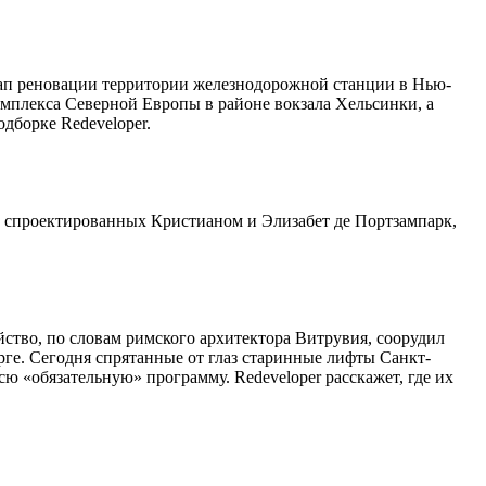
тап реновации территории железнодорожной станции в Нью-
плекса Северной Европы в районе вокзала Хельсинки, а
одборке Redeveloper.
, спроектированных Кристианом и Элизабет де Портзампарк,
йство, по словам римского архитектора Витрувия, соорудил
урге. Сегодня спрятанные от глаз старинные лифты Санкт-
сю «обязательную» программу. Redeveloper расскажет, где их