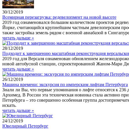
30/12/2019
Всемирная перезагрузка: редевелопмент на новой высоте
2019 год ознаменовался большим количеством проектов редев
Йорке, считающийся крупнейшим частным девелоперским проек
также застройка земель рядом с военной авиабазой в Сингапуре
читать дальше »
28/12/2019
Подходит к завершению масштабная реконструкция версальско
2019 год для Версаля ознаменован обновлением железнодорожн
новой автобусной станции, спроектированной Жаном-Мари Дю
читать дальше »
26/12/2019
Машина времени: экскурсия по имперским лифтам Петербурга
Знали ли Вы, что первые упоминания о лифте относятся к 236 
Архимед. В России эта техническая новинка стала активно при
Петербурга – это совершенно особенная группа достопримечател
искать.
читать дальше »
24/12/2019
Ювелирный Петербург