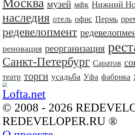
Москва
музей
Нижний Но
мфк
наследия
отель
офис
Пермь
пре
редевелопмент
редевелопме
рест
реорганизация
реновация
Санкт-Петербург
со
Саратов
торги
усадьба
театр
Уфа
фабрика
© 2008 - 2026 REDEVEL
REDEVELOPER.RU ®
О проекте