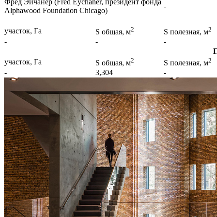
Фред Эйчанер (Fred Eychaner, президент фонда
-
Alphawood Foundation Chicago)
2
2
участок, Га
S общая, м
S полезная, м
-
-
-
2
2
участок, Га
S общая, м
S полезная, м
-
3,304
-