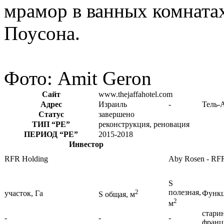
мрамор в ванных комната
Поусона.
Фото: Amit Geron
Сайт
www.thejaffahotel.com
Адрес
Израиль
-
Тель-
Статус
завершено
ТИП
“РЕ”
реконструкция, реновация
ПЕРИОД
“РЕ”
2015-2018
Инвестор
RFR Holding
Aby Rosen - RF
S
2
полезная,
участок, Га
Функц
S общая, м
2
м
стари
-
-
-
франц