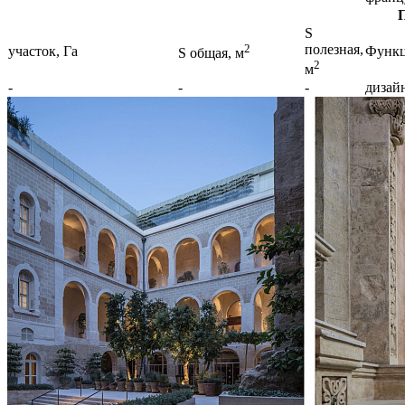
S
2
полезная,
участок, Га
Функц
S общая, м
2
м
-
-
-
дизай