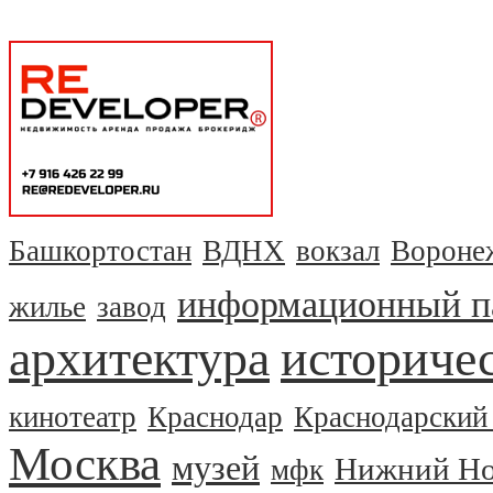
Башкортостан
ВДНХ
вокзал
Вороне
информационный п
жилье
завод
архитектура
историчес
кинотеатр
Краснодар
Краснодарский
Москва
музей
Нижний Но
мфк