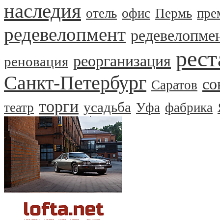
наследия
отель
офис
Пермь
пре
редевелопмент
редевелопме
рест
реорганизация
реновация
Санкт-Петербург
со
Саратов
торги
усадьба
театр
Уфа
фабрика