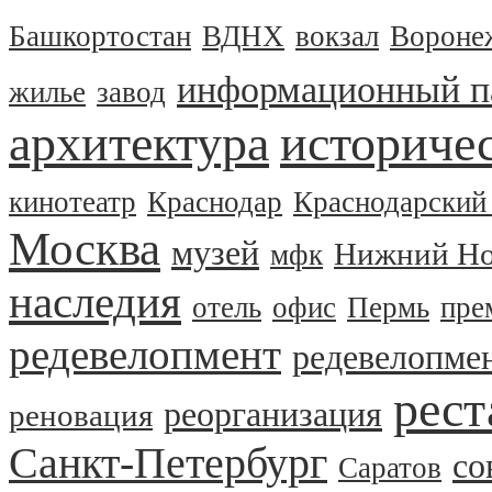
Башкортостан
ВДНХ
вокзал
Вороне
информационный п
жилье
завод
архитектура
историчес
кинотеатр
Краснодар
Краснодарский
Москва
музей
Нижний Но
мфк
наследия
отель
офис
Пермь
пре
редевелопмент
редевелопме
рест
реорганизация
реновация
Санкт-Петербург
со
Саратов