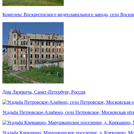
Комплекс Воскресенского медеплавильного завода, село Воскр
Дом Лялевича, Санкт-Петербург, Россия
Усадьба Петровское-Алабино, село Петровское, Московская обл
Усадьба Крекшино, Марушкинское поселение, д. Крекшино, Мо