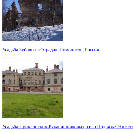
Усадьба Зубовых «Отрада», Ломоносов, Россия
Усадьба Приклонских-Рукавишниковых, село Подвязье, Нижего