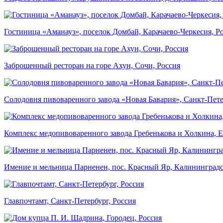
Гостиница «Аманауз», поселок Домбай, Карачаево-Черкесия, Р
Заброшенный ресторан на горе Ахун, Сочи, Россия
Солодовня пивоваренного завода «Новая Бавария», Санкт-Пете
Комплекс медопивоваренного завода Гребенькова и Холкина, Е
Имение и мельница Парненен, пос. Красный Яр, Калининградск
Главпочтамт, Санкт-Петербург, Россия