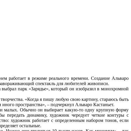
нем работает в режиме реального времени. Создание Альваро
в завораживающий спектакль для любителей живописи.
а выбрал парк «Зарядье», который он изобразил в монохромной
 творчества. «Когда я пишу любую свою картину, стараюсь быть
и иного пространства», – подчеркнул Альваро Кастаньет.
х и малых. Обычно он выбирает какую-то одну крупную форму
бы передать динамику, художник чередует четкие контуры с
тво: художник работает с определенным набором тонов, если
пределяет остальные.
но. Нужно еще трудиться 10 тысяч часов. Как минимум», - так