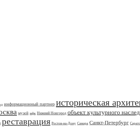
историческая архите
информационный партнер
од
осква
объект культурного насле
музей
Нижний Новгород
мфк
реставрация
Санкт-Петербург
я
Ростов-на-Дону
Самара
Сарат