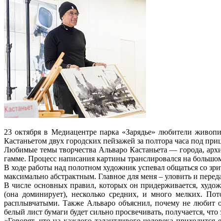
23 октября в Медиацентре парка «Зарядье» любители живопи
Кастаньетом двух городских пейзажей за полтора часа под пр
Любимые темы творчества Альваро Кастаньета — города, архит
гамме. Процесс написания картины транслировался на большо
В ходе работы над полотном художник успевал общаться со зри
максимально абстрактным. Главное для меня – уловить и перед
В числе основных правил, которых он придерживается, худо
(она доминирует), несколько средних, и много мелких. По
расплывчатыми. Также Альваро объяснил, почему не любит о
белый лист бумаги будет сильно просвечивать, получается, чт
«Говорят, что на каждого талантливого человека приходится 