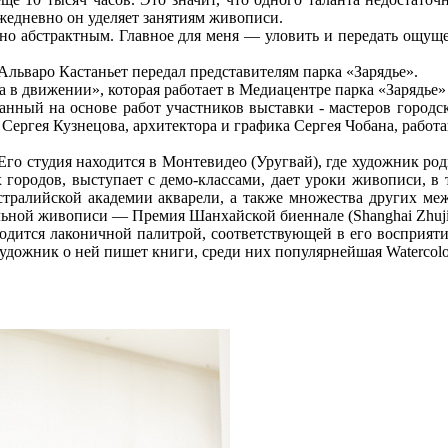
ежедневно он уделяет занятиям живописи.
но абстрактным. Главное для меня — уловить и передать ощущен
Альваро Кастаньет передал представителям парка «Зарядье».
в движении», которая работает в Медиацентре парка «Зарядье» с
анный на основе работ участников выставки - мастеров городск
Сергея Кузнецова, архитектора и графика Сергея Чобана, работ
го студия находится в Монтевидео (Уругвай), где художник родил
 городов, выступает с демо-классами, дает уроки живописи, в
стралийской академии акварели, а также множества других м
ьной живописи — Премия Шанхайской биеннале (Shanghai Zhujiajia
ходится лаконичной палитрой, соответствующей в его восприяти
удожник о ней пишет книги, среди них популярнейшая Watercolor 