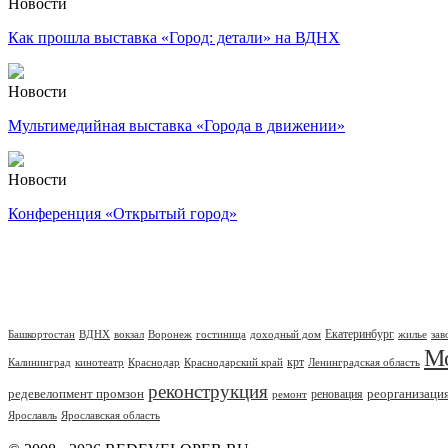
Новости
Как прошла выставка «Город: детали» на ВДНХ
Новости
Мультимедийная выставка «Города в движении»
Новости
Конференция «Открытый город»
Екатеринбург
Башкортостан
ВДНХ
вокзал
Воронеж
гостиница
доходный дом
жилье
зав
М
крт
Калининград
кинотеатр
Краснодар
Краснодарский край
Ленинградская область
реконструкция
редевелопмент промзон
реорганизаци
реновация
ремонт
Ярославль
Ярославская область