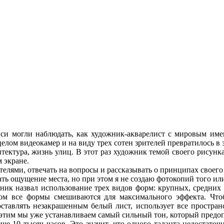
си могли наблюдать, как художник-акварелист с мировым име
ицелом видеокамер и на виду трех сотен зрителей превратилось 
ектура, жизнь улиц. В этот раз художник темой своего рисунк
м экране.
телями, отвечать на вопросы и рассказывать о принципах своего
ать ощущение места, но при этом я не создаю фотокопий того ил
жник назвал использование трех видов форм: крупных, средни
том все формы смешиваются для максимального эффекта. Что
ставлять незакрашенным белый лист, использует все пространс
о этим мы уже устанавливаем самый сильный тон, который предо
еще 10 тысяч часов. Это значит, что одного таланта недостаточ