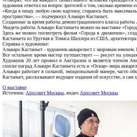
художник ответил на вопрос зрителей о том, сколько времени 
«Когда я пишу любую свою картину, стараюсь быть максималь
пространства», — подчеркнул Альваро Кастаньет.
Созданные за время работы демонстрационного класса работы 
Увидеть работы Альваро Кастаньета можно на выставке «Города 
Здесь же можно посмотреть фильм «Города в движении», созд
Кастаньета из Уругвая и Томаса Шаллера из США, архитектора 
Справка о художнике:
Альваро Кастаньет - художник-акварелист с мировым именем. Е
Все остальное время мастер путешествует — рисует на улицах
Художник 20 лет прожил в Австралии и является членом Ав
списке наград Альваро Кастаньета есть и «Оскар» мира акварел
Альваро работает в сильной, эмоциональной манере, часто об
Кастаньет, рассказывают ведущие издания об искусстве, а сам х
О выставке
Источник:
Архсовет Москвы
, видео
Архсовет Москвы