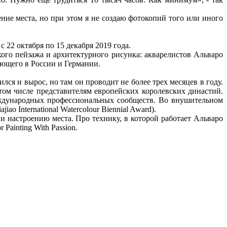
ие места, но при этом я не создаю фотокопий того или иного
 22 октября по 15 декабря 2019 года.
ого пейзажа и архитектурного рисунка: акварелистов Альваро
ающего в России и Германии.
ся и вырос, но там он проводит не более трех месяцев в году.
 том числе представителям европейских королевских династий.
еждународных профессиональных сообществ. Во внушительном
o International Watercolour Biennial Award).
и настроению места. Про технику, в которой работает Альваро
Painting With Passion.