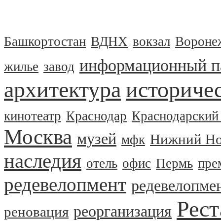
Башкортостан
ВДНХ
вокзал
Вороне
информационный п
жилье
завод
архитектура
историчес
кинотеатр
Краснодар
Краснодарский
Москва
музей
Нижний Но
мфк
наследия
отель
офис
Пермь
пре
редевелопмент
редевелопме
Рест
реорганизация
реновация