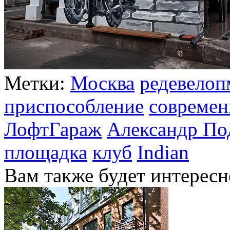
Метки:
Москва
редевелоп
приспособление
современ
ЛофтГараж
Александр По
площадка
клуб
Indian
Вам также будет интересн