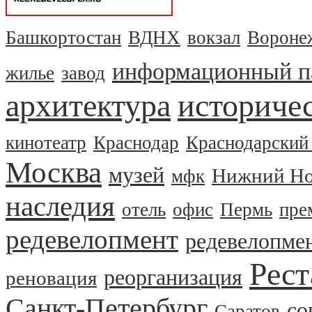
Башкортостан
ВДНХ
вокзал
Вороне
информационный п
жилье
завод
архитектура
историчес
кинотеатр
Краснодар
Краснодарский
Москва
музей
Нижний Но
мфк
наследия
отель
офис
Пермь
пре
редевелопмент
редевелопме
Рест
реорганизация
реновация
Санкт-Петербург
со
Саратов