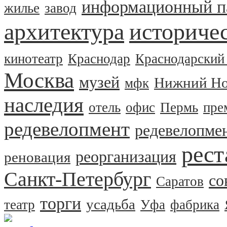
информационный п
жилье
завод
архитектура
историчес
кинотеатр
Краснодар
Краснодарский
Москва
музей
Нижний Но
мфк
наследия
отель
офис
Пермь
пре
редевелопмент
редевелопме
рест
реорганизация
реновация
Санкт-Петербург
со
Саратов
торги
усадьба
театр
Уфа
фабрика