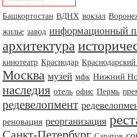
Башкортостан
ВДНХ
вокзал
Вороне
информационный п
жилье
завод
архитектура
историчес
кинотеатр
Краснодар
Краснодарский
Москва
музей
Нижний Но
мфк
наследия
отель
офис
Пермь
пре
редевелопмент
редевелопме
рест
реорганизация
реновация
Санкт-Петербург
со
Саратов