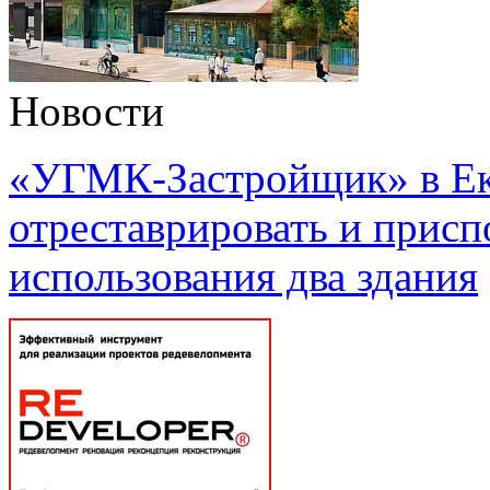
Новости
«УГМК-Застройщик» в Ек
отреставрировать и присп
использования два здания