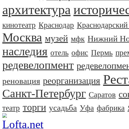
архитектура
историчес
кинотеатр
Краснодар
Краснодарский
Москва
музей
Нижний Но
мфк
наследия
отель
офис
Пермь
пре
редевелопмент
редевелопме
Рест
реорганизация
реновация
Санкт-Петербург
со
Саратов
торги
усадьба
театр
Уфа
фабрика