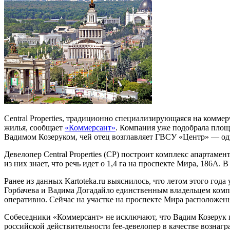
Central Properties, традиционно специализирующаяся на комме
жилья, сообщает
«
Коммерсант»
. Компания уже подобрала площ
Вадимом Козеруком, чей отец возглавляет ГВСУ «Центр» — одн
Девелопер Central Properties (СР) построит комплекс апартам
из них знает, что речь идет о 1,4 га на проспекте Мира, 186А. В
Ранее из данных Kartoteka.ru выяснилось, что летом этого г
Горбачева и Вадима Догадайло единственным владельцем комп
оперативно. Сейчас на участке на проспекте Мира расположен
Собеседники «Коммерсант» не исключают, что Вадим Козерук пр
российской действительности fee-девелопер в качестве вознаг