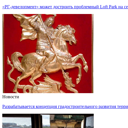
«РГ-девелопмент» может достроить проблемный Loft Park на с
Новости
Разрабатывается концепция градостроительного развития тер