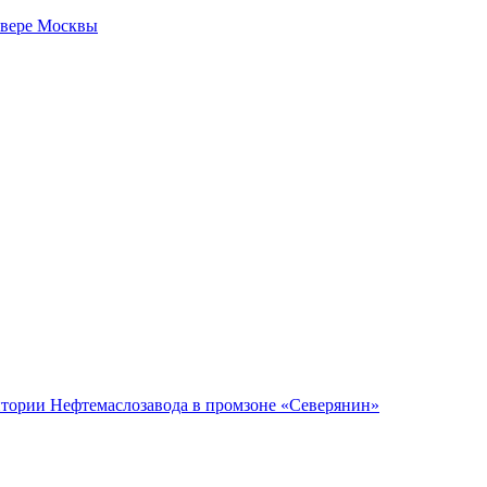
евере Москвы
ритории Нефтемаслозавода в промзоне «Северянин»