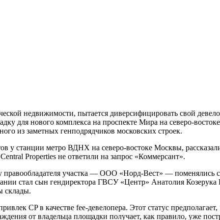
рческой недвижимости, пытается диверсифицировать свой девело
адку для нового комплекса на проспекте Мира на северо-восток
ого из заметных генподрядчиков московских строек.
ентов у станции метро ВДНХ на северо-востоке Москвы, рассказ
 Central Properties не ответили на запрос «Коммерсант».
ода у правообладателя участка — ООО «Норд-Вест» — поменялись
ании стал сын гендиректора ГВСУ «Центр» Анатолия Козерука В
ы склады.
ивлек CP в качестве fee-девелопера. Этот статус предполагает,
раждения от владельца площадки получает, как правило, уже по