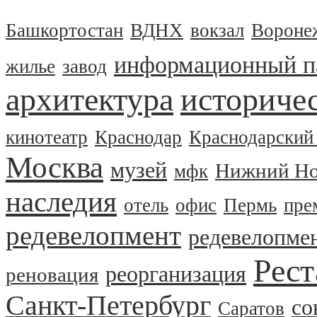
Башкортостан
ВДНХ
вокзал
Вороне
информационный п
жилье
завод
архитектура
историчес
кинотеатр
Краснодар
Краснодарский
Москва
музей
Нижний Но
мфк
наследия
отель
офис
Пермь
пре
редевелопмент
редевелопме
Рест
реорганизация
реновация
Санкт-Петербург
со
Саратов