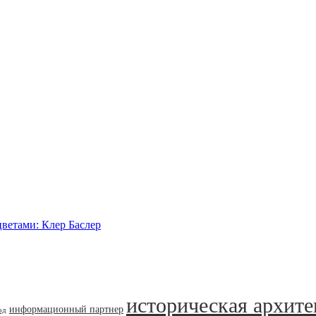
цветами: Клер Баслер
историческая архите
информационный партнер
од