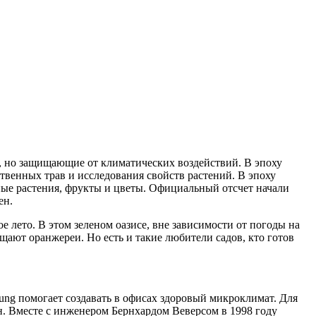
 но защищающие от климатических воздействий. В эпоху
венных трав и исследования свойств растений. В эпоху
ые растения, фрукты и цветы. Официальный отсчет начали
ен.
е лето. В этом зеленом оазисе, вне зависимости от погоды на
ещают оранжереи. Но есть и такие любители садов, кто готов
ung помогает создавать в офисах здоровый микроклимат. Для
ен. Вместе с инженером Бернхардом Веверсом в 1998 году