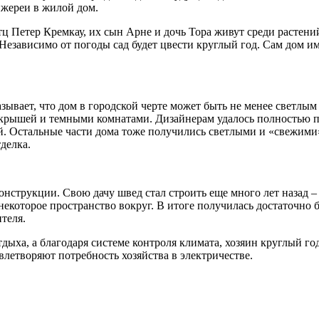
нжереи в жилой дом.
тц Петер Кремкау, их сын Арне и дочь Тора живут среди растен
Независимо от погоды сад будет цвести круглый год. Сам дом им
зывает, что дом в городской черте может быть не менее светлы
крышей и темными комнатами. Дизайнерам удалось полностью пе
. Остальные части дома тоже получились светлыми и «свежими», 
тделка.
струкции. Свою дачу швед стал строить еще много лет назад – 
 некоторое пространство вокруг. В итоге получилась достаточно
ителя.
тдыха, а благодаря системе контроля климата, хозяин круглый 
летворяют потребность хозяйства в электричестве.