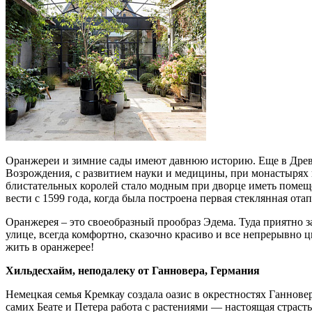
Оранжереи и зимние сады имеют давнюю историю. Еще в Древн
Возрождения, с развитием науки и медицины, при монастырях 
блистательных королей стало модным при дворце иметь помещ
вести с 1599 года, когда была построена первая стеклянная от
Оранжерея – это своеобразный прообраз Эдема. Туда приятно за
улице, всегда комфортно, сказочно красиво и все непрерывно ц
жить в оранжерее!
Хильдесхайм, неподалеку от Ганновера, Германия
Немецкая семья Кремкау создала оазис в окрестностях Ганнов
самих Беате и Петера работа с растениями — настоящая страст