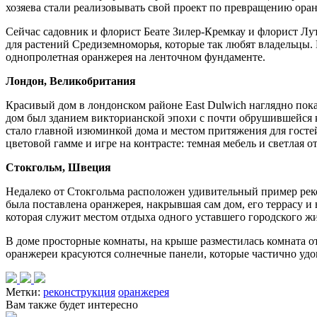
хозяева стали реализовывать свой проект по превращению ора
Сейчас cадовник и флорист Беате Зилер-Кремкау и флорист Лу
для растений Средиземноморья, которые так любят владельцы. 
однопролетная оранжерея на ленточном фундаменте.
Лондон, Великобритания
Красивый дом в лондонском районе East Dulwich наглядно пока
дом был зданием викторианской эпохи с почти обрушившейся 
стало главной изюминкой дома и местом притяжения для гостей
цветовой гамме и игре на контрасте: темная мебель и светлая о
Стокгольм, Швеция
Недалеко от Стокгольма расположен удивительный пример рекон
была поставлена оранжерея, накрывшая сам дом, его террасу и
которая служит местом отдыха одного уставшего городского ж
В доме просторные комнаты, на крыше разместилась комната о
оранжереи красуются солнечные панели, которые частично удов
Метки:
реконструкция
оранжерея
Вам также будет интересно