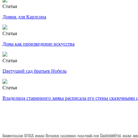
Статьи
Домик для Карлсона
Статьи
Дома как произведение искусства
Статьи
Цветущий сад братьев Нобель
Статьи
Владелица старинного замка расписала его стены сказочными 
Екатеринбург
Башкортостан
ВДНХ
вокзал
Воронеж
гостиница
доходный дом
жилье
зав