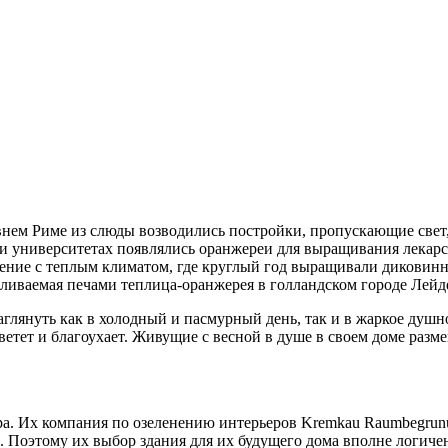
ем Риме из слюды возводились постройки, пропускающие свет,
и университетах появлялись оранжереи для выращивания лекарст
ение с теплым климатом, где круглый год выращивали диковинн
апливаемая печами теплица-оранжерея в голландском городе Лейд
глянуть как в холодный и пасмурный день, так и в жаркое душно
ветет и благоухает. Живущие с весной в душе в своем доме разм
ера. Их компания по озеленению интерьеров Kremkau Raumbegrun
ь. Поэтому их выбор здания для их будущего дома вполне логич