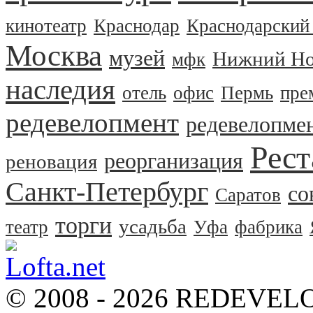
кинотеатр
Краснодар
Краснодарский
Москва
музей
Нижний Но
мфк
наследия
отель
офис
Пермь
пре
редевелопмент
редевелопме
Рест
реорганизация
реновация
Санкт-Петербург
со
Саратов
торги
усадьба
театр
Уфа
фабрика
© 2008 - 2026 REDEVEL