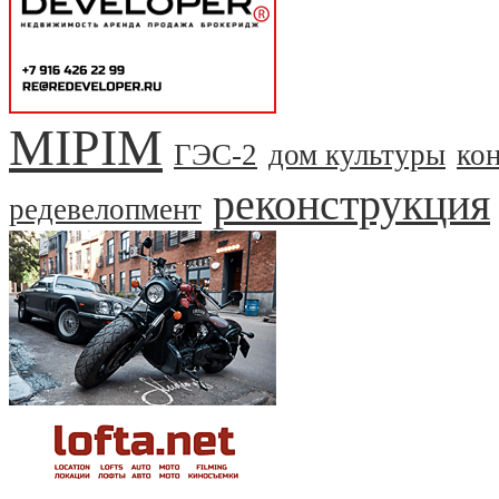
MIPIM
ГЭС-2
дом культуры
ко
реконструкция
редевелопмент