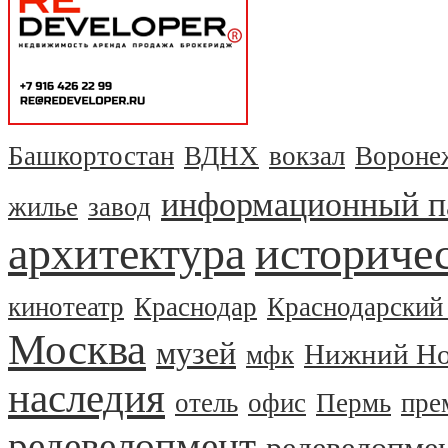
Башкортостан
ВДНХ
вокзал
Вороне
информационный п
жилье
завод
архитектура
историчес
кинотеатр
Краснодар
Краснодарский
Москва
музей
Нижний Но
мфк
наследия
отель
офис
Пермь
пре
редевелопмент