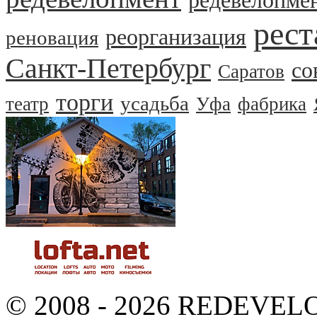
редевелопме
рест
реорганизация
реновация
Санкт-Петербург
со
Саратов
торги
усадьба
театр
Уфа
фабрика
© 2008 - 2026 REDEVEL