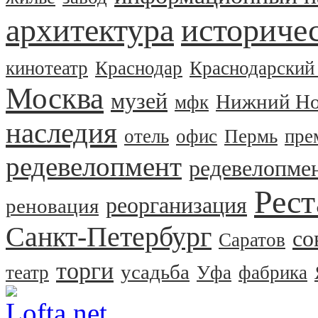
архитектура
историчес
кинотеатр
Краснодар
Краснодарский
Москва
музей
Нижний Но
мфк
наследия
отель
офис
Пермь
пре
редевелопмент
редевелопме
Рест
реорганизация
реновация
Санкт-Петербург
со
Саратов
торги
усадьба
театр
Уфа
фабрика