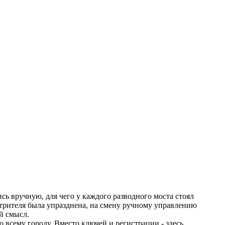
ись вручную, для чего у каждого разводного моста стоял
трителя была упразднена, на смену ручному управлению
ый смысл.
о всему городу. Вместо ключей и регистрации - здесь