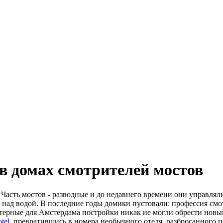
в домах смотрителей мостов
. Часть мостов - разводные и до недавнего времени они управлял
над водой. В последние годы домики пустовали: профессия смо
терные для Амстердама постройки никак не могли обрести нов
tel
, превратившись в номера необычного отеля, разбросанного п