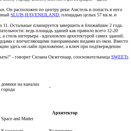
ки. Он расположен по центру реки Амстель и попасть в него
енный
SLUIS HAVENEILAND
, площадью целых 57 кв.м. и
ко 11. Остальные планируется завершить в ближайшие 2 года.
тательности: ведь площадь зданий как правило всего 12-20
а стиль интерьера - вдохновлен архитектурой самих зданий.
тердама с впечатляющими панорамными видами из окон. Вместо
рации здесь он-лайн приложение, а ключ при подтверждении
вать!" - говорит Сюзана Окзегенаар, соосновательница
SWEETs
домики на каналах
-
города
Архитектор
Space and Matter
Классность
Количество