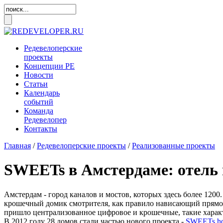
Редевелоперские
проекты
Концепции
РЕ
Новости
Статьи
Календарь
событий
Команда
Редевелопер
Контакты
Главная
/
Редевелоперские проекты
/
Реализованные проекты
SWEETs в Амстердаме: отель 
Амстердам - город каналов и мостов, которых здесь более 1200
крошечный домик смотрителя, как правило нависающий прямо 
пришло централизованное цифровое и крошечные, такие харак
В 2012 году 28 домов стали частью нового проекта -
SWEETs ho