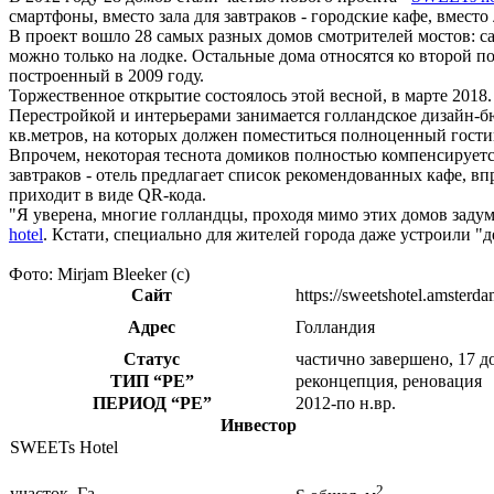
смартфоны, вместо зала для завтраков - городские кафе, вместо
В проект вошло 28 самых разных домов смотрителей мостов: 
можно только на лодке. Остальные дома относятся ко второй
построенный в 2009 году.
Торжественное открытие состоялось этой весной, в марте 2018
Перестройкой и интерьерами занимается голландское дизайн-бюр
кв.метров, на которых должен поместиться полноценный гостин
Впрочем, некоторая теснота домиков полностью компенсирует
завтраков - отель предлагает список рекомендованных кафе, в
приходит в виде QR-кода.
"Я уверена, многие голландцы, проходя мимо этих домов задум
hotel
. Кстати, специально для жителей города даже устроили "
Фото: Mirjam Bleeker (с)
Сайт
https://sweetshotel.amsterd
Адрес
Голландия
Статус
частично завершено, 17 д
ТИП
“РЕ”
реконцепция, реновация
ПЕРИОД
“РЕ”
2012-по н.вр.
Инвестор
SWEETs Hotel
2
участок, Га