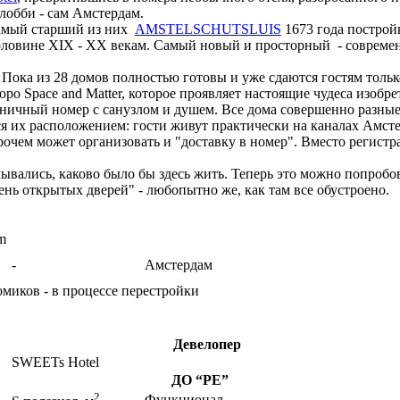
 лобби - сам Амстердам.
самый старший из них
AMSTELSCHUTSLUIS
1673 года построй
 половине XIX - XX векам. Самый новый и просторный - соврем
. Пока из 28 домов полностью готовы и уже сдаются гостям толь
о Space and Matter, которое проявляет настоящие чудеса изобре
ичный номер с санузлом и душем. Все дома совершенно разные, 
ся их расположением: гости живут практически на каналах Амс
прочем может организовать и "доставку в номер". Вместо регист
ывались, каково было бы здесь жить. Теперь это можно попробо
день открытых дверей" - любопытно же, как там все обустроено.
am
-
Амстердам
омиков - в процессе перестройки
Девелопер
SWEETs Hotel
ДО
“РЕ”
2
Функционал