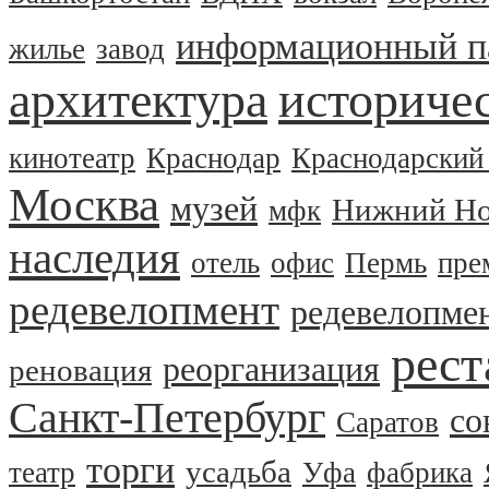
информационный п
жилье
завод
архитектура
историчес
кинотеатр
Краснодар
Краснодарский
Москва
музей
Нижний Но
мфк
наследия
отель
офис
Пермь
пре
редевелопмент
редевелопме
рест
реорганизация
реновация
Санкт-Петербург
со
Саратов
торги
усадьба
театр
Уфа
фабрика