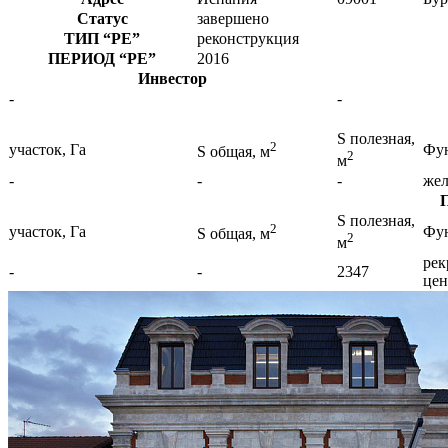
Статус
завершено
ТИП
“РЕ”
реконструкция
ПЕРИОД
“РЕ”
2016
Инвестор
-
-
S полезная,
2
участок, Га
Фу
S общая, м
2
м
-
-
-
жел
S полезная,
2
участок, Га
Фу
S общая, м
2
м
рек
-
-
2347
цен