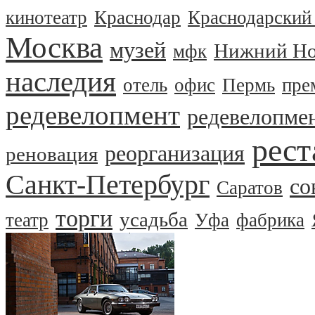
кинотеатр
Краснодар
Краснодарский
Москва
музей
Нижний Но
мфк
наследия
отель
офис
Пермь
пре
редевелопмент
редевелопме
рест
реорганизация
реновация
Санкт-Петербург
со
Саратов
торги
усадьба
театр
Уфа
фабрика