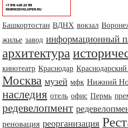
Башкортостан
ВДНХ
вокзал
Вороне
информационный п
жилье
завод
архитектура
историчес
кинотеатр
Краснодар
Краснодарский
Москва
музей
Нижний Но
мфк
наследия
отель
офис
Пермь
пре
редевелопмент
редевелопме
Рест
реорганизация
реновация