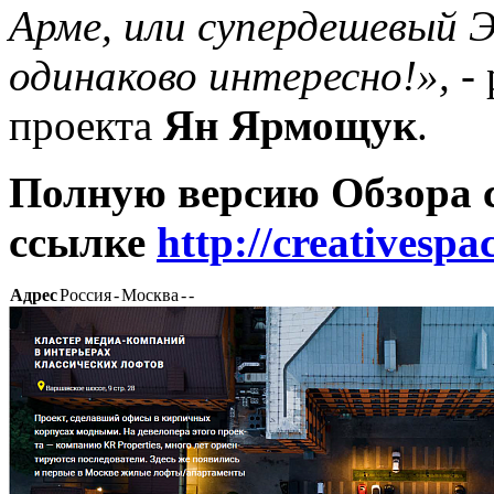
Арме, или супердешевый Э
одинаково интересно!», -
проекта
Ян Ярмощук
.
Полную версию Обзора 
ссылке
http://creativespa
Адрес
Россия
-
Москва
-
-