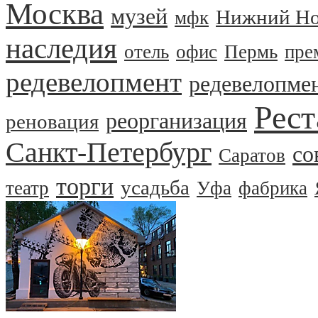
Москва
музей
Нижний Но
мфк
наследия
отель
офис
Пермь
пре
редевелопмент
редевелопме
Рест
реорганизация
реновация
Санкт-Петербург
со
Саратов
торги
усадьба
театр
Уфа
фабрика