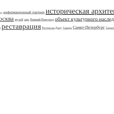
историческая архите
информационный партнер
од
осква
объект культурного насле
музей
Нижний Новгород
мфк
реставрация
Санкт-Петербург
я
Ростов-на-Дону
Самара
Сарат