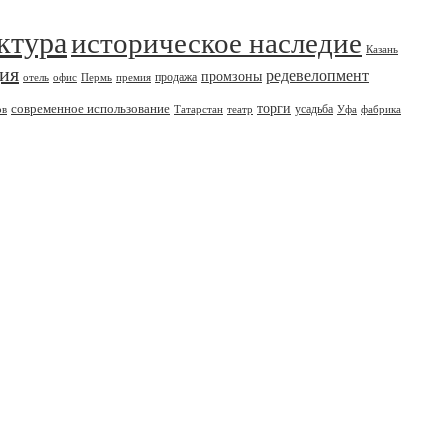
ктура
историческое наследие
Казань
дия
редевелопмент
промзоны
продажа
отель
офис
Пермь
премия
современное использование
торги
усадьба
ов
Татарстан
театр
Уфа
фабрика