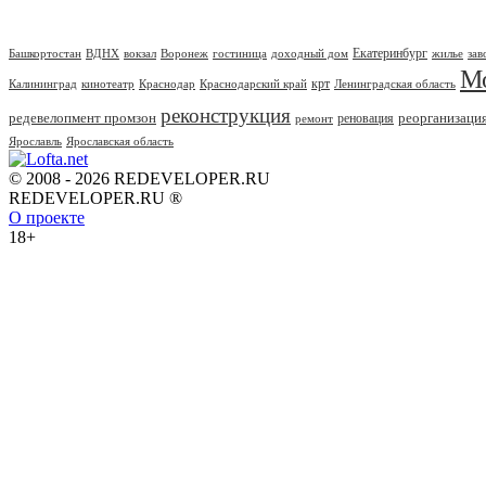
Екатеринбург
Башкортостан
ВДНХ
вокзал
Воронеж
гостиница
доходный дом
жилье
зав
М
крт
Калининград
кинотеатр
Краснодар
Краснодарский край
Ленинградская область
реконструкция
редевелопмент промзон
реорганизаци
реновация
ремонт
Ярославль
Ярославская область
© 2008 - 2026 REDEVELOPER.RU
REDEVELOPER.RU ®
О проекте
18+