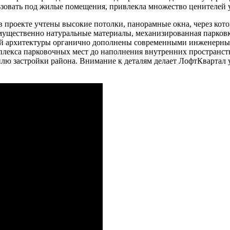
ьзовать под жилые помещения, привлекла множество ценителей 
 проекте учтены высокие потолки, панорамные окна, через кото
мущественно натуральные материалы, механизированная парковк
й архитектуры органично дополнены современными инженерным
плекса парковочных мест до наполнения внутренних пространс
лю застройки района. Внимание к деталям делает ЛофтКвартал 