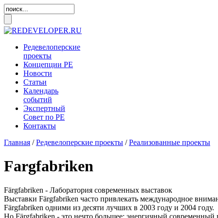
Редевелоперские
проекты
Концепции
РЕ
Новости
Статьи
Календарь
событий
Экспертный
Совет по
РЕ
Контакты
Главная
/
Редевелоперские проекты
/
Реализованные проекты
Fargfabriken
Färgfabriken - Лаборатория современных выставок
Выставки Färgfabriken часто привлекать международное внима
Färgfabriken одними из десяти лучших в 2003 году и 2004 году.
Но Färgfabriken - это нечто большее: энергичный современный