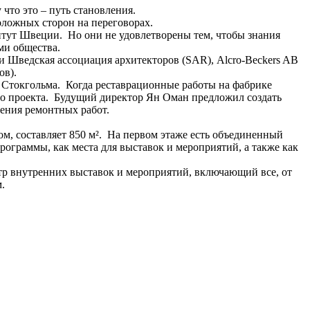
у что это – путь становления.
оположных сторон на переговорах.
титут Швеции. Но они не удовлетворены тем, чтобы знания
ями общества.
ли Шведская ассоциация архитекторов (SAR), Alcro-Beckers AB
ков).
ра Стокгольма. Когда реставрационные работы на фабрике
его проекта. Будущий директор Ян Оман предложил создать
дения ремонтных работ.
ом, составляет 850 м². На первом этаже есть объединенный
рограммы, как места для выставок и мероприятий, а также как
ктр внутренних выставок и мероприятий, включающий все, от
м.