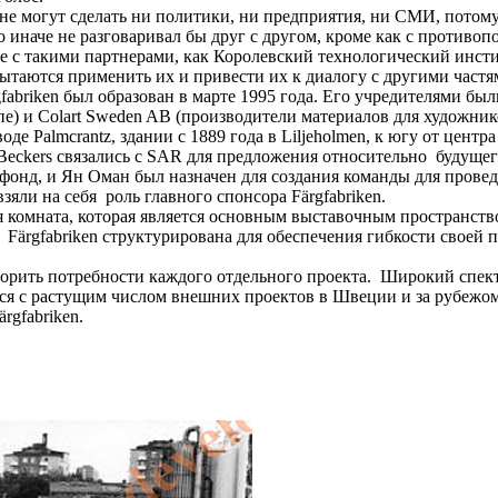
е не могут сделать ни политики, ни предприятия, ни СМИ, потом
кто иначе не разговаривал бы друг с другом, кроме как с против
сте с такими партнерами, как Королевский технологический инс
пытаются применить их и привести их к диалогу с другими част
fabriken был образован в марте 1995 года. Его учредителями бы
е) и Colart Sweden AB (производители материалов для художни
де Palmcrantz, здании с 1889 года в Liljeholmen, к югу от цент
o-Beckers связались с SAR для предложения относительно будущ
фонд, и Ян Оман был назначен для создания команды для прове
взяли на себя роль главного спонсора Färgfabriken.
ая комната, которая является основным выставочным пространств
Färgfabriken структурирована для обеспечения гибкости своей п
етворить потребности каждого отдельного проекта. Широкий спе
ется с растущим числом внешних проектов в Швеции и за рубежо
gfabriken.