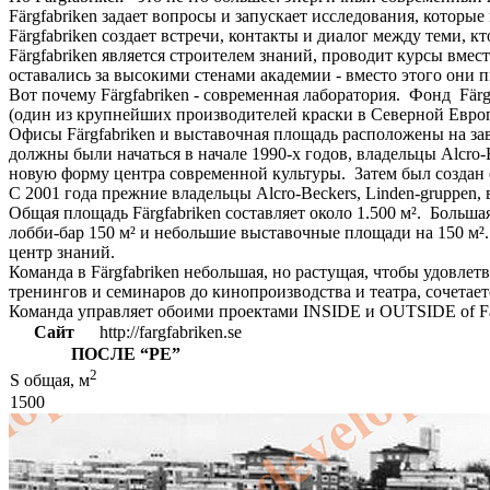
Färgfabriken задает вопросы и запускает исследования, которы
Färgfabriken создает встречи, контакты и диалог между теми, 
Färgfabriken является строителем знаний, проводит курсы вме
оставались за высокими стенами академии - вместо этого они 
Вот почему Färgfabriken - современная лаборатория. Фонд Färg
(один из крупнейших производителей краски в Северной Европ
Офисы Färgfabriken и выставочная площадь расположены на заво
должны были начаться в начале 1990-х годов, владельцы Alcr
новую форму центра современной культуры. Затем был создан 
С 2001 года прежние владельцы Alcro-Beckers, Linden-gruppen, 
Общая площадь Färgfabriken составляет около 1.500 м². Больш
лобби-бар 150 м² и небольшие выставочные площади на 150 м². 
центр знаний.
Команда в Färgfabriken небольшая, но растущая, чтобы удовл
тренингов и семинаров до кинопроизводства и театра, сочета
Команда управляет обоими проектами INSIDE и OUTSIDE of Fär
Сайт
http://fargfabriken.se
ПОСЛЕ
“РЕ”
2
S общая, м
1500