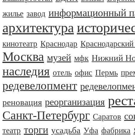
информационный п
жилье
завод
архитектура
историчес
кинотеатр
Краснодар
Краснодарский
Москва
музей
Нижний Но
мфк
наследия
отель
офис
Пермь
пре
редевелопмент
редевелопме
рест
реорганизация
реновация
Санкт-Петербург
со
Саратов
торги
усадьба
театр
Уфа
фабрика