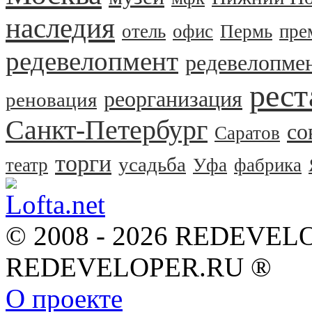
наследия
отель
офис
Пермь
пре
редевелопмент
редевелопме
рест
реорганизация
реновация
Санкт-Петербург
со
Саратов
торги
усадьба
театр
Уфа
фабрика
© 2008 - 2026 REDEVEL
REDEVELOPER.RU ®
О проекте