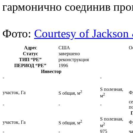
гармонично соединив про
Фото:
Courtesy of Jackson
Адрес
США
О
Статус
завершено
ТИП
“РЕ”
реконструкция
ПЕРИОД
“РЕ”
1996
Инвестор
-
-
S полезная,
2
участок, Га
Ф
S общая, м
2
м
с
-
-
-
п
S полезная,
2
участок, Га
Ф
S общая, м
2
м
-
-
975
ч