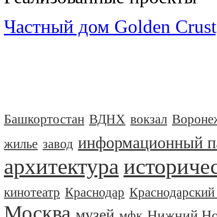
Частный дом Golden Crust
Башкортостан
ВДНХ
вокзал
Вороне
информационный п
жилье
завод
архитектура
историчес
кинотеатр
Краснодар
Краснодарский
Москва
музей
Нижний Но
мфк