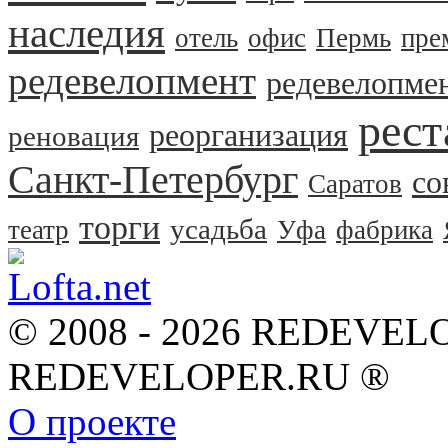
наследия
отель
офис
Пермь
пре
редевелопмент
редевелопме
рест
реорганизация
реновация
Санкт-Петербург
со
Саратов
торги
усадьба
театр
Уфа
фабрика
© 2008 - 2026 REDEVEL
REDEVELOPER.RU ®
О проекте