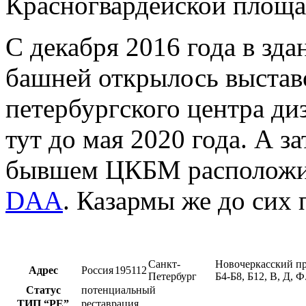
Красногвардейской площа
С декабря 2016 года в зд
башней открылось выстав
петербургского центра ди
тут до мая 2020 года. А за
бывшем ЦКБМ располож
DAA
. Казармы же до сих
Санкт-
Новочеркасский про
Адрес
Россия
195112
Петербург
Б4-Б8, Б12, В, Д, Ф
Статус
потенциальный
ТИП
“РЕ”
реставрация