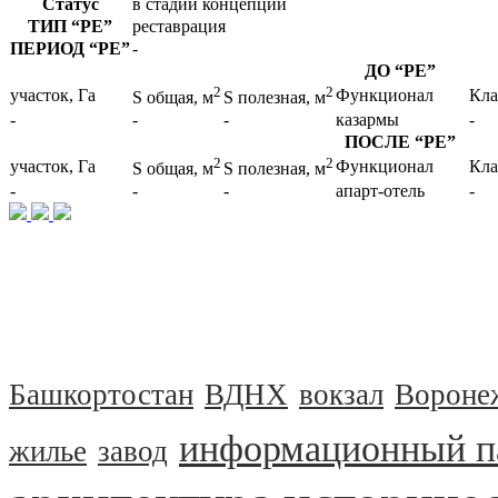
Статус
в стадии концепции
ТИП
“РЕ”
реставрация
ПЕРИОД
“РЕ”
-
ДО
“РЕ”
2
2
участок, Га
Функционал
Кла
S общая, м
S полезная, м
-
-
-
казармы
-
ПОСЛЕ
“РЕ”
2
2
участок, Га
Функционал
Кла
S общая, м
S полезная, м
-
-
-
апарт-отель
-
Башкортостан
ВДНХ
вокзал
Вороне
информационный п
жилье
завод