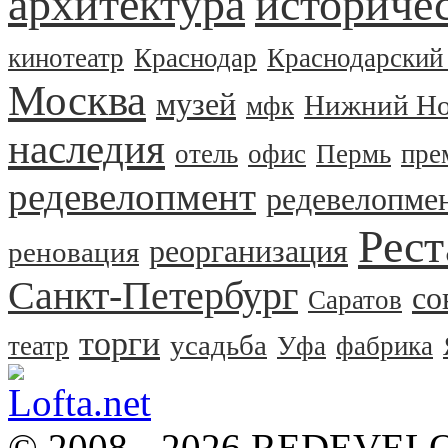
архитектура
историчес
кинотеатр
Краснодар
Краснодарский
Москва
музей
Нижний Но
мфк
наследия
отель
офис
Пермь
пре
редевелопмент
редевелопме
Рест
реорганизация
реновация
Санкт-Петербург
со
Саратов
торги
усадьба
театр
Уфа
фабрика
© 2008 - 2026 REDEVEL