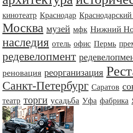
кинотеатр
Краснодар
Краснодарский
Москва
музей
Нижний Но
мфк
наследия
отель
офис
Пермь
пре
редевелопмент
редевелопме
Рест
реорганизация
реновация
Санкт-Петербург
со
Саратов
торги
усадьба
театр
Уфа
фабрика