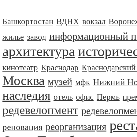
Башкортостан
ВДНХ
вокзал
Вороне
информационный п
жилье
завод
архитектура
историчес
кинотеатр
Краснодар
Краснодарский
Москва
музей
Нижний Но
мфк
наследия
отель
офис
Пермь
пре
редевелопмент
редевелопме
рест
реорганизация
реновация