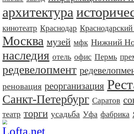
архитектура
историчес
кинотеатр
Краснодар
Краснодарский
Москва
музей
Нижний Но
мфк
наследия
отель
офис
Пермь
пре
редевелопмент
редевелопме
Рест
реорганизация
реновация
Санкт-Петербург
со
Саратов
торги
усадьба
театр
Уфа
фабрика