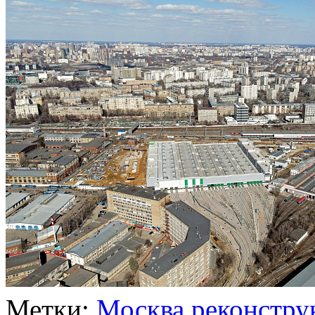
Метки:
Москва
реконстру