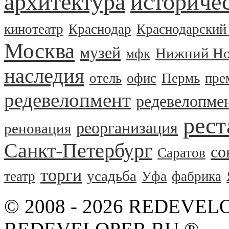
архитектура
историчес
кинотеатр
Краснодар
Краснодарский
Москва
музей
Нижний Но
мфк
наследия
отель
офис
Пермь
пре
редевелопмент
редевелопме
рест
реорганизация
реновация
Санкт-Петербург
со
Саратов
торги
усадьба
театр
Уфа
фабрика
© 2008 - 2026 REDEVEL