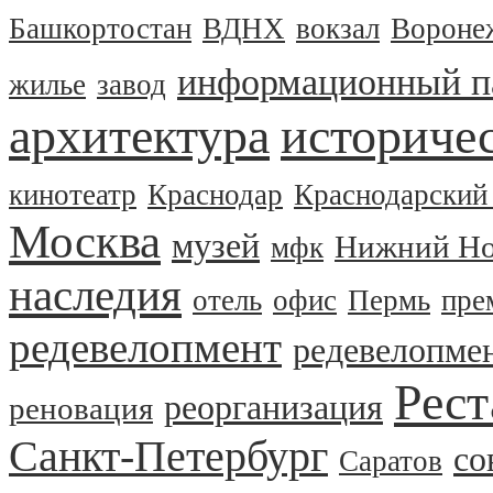
Башкортостан
ВДНХ
вокзал
Вороне
информационный п
жилье
завод
архитектура
историчес
кинотеатр
Краснодар
Краснодарский
Москва
музей
Нижний Но
мфк
наследия
отель
офис
Пермь
пре
редевелопмент
редевелопме
Рест
реорганизация
реновация
Санкт-Петербург
со
Саратов