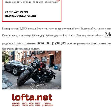
Екатеринбург
Башкортостан
ВДНХ
вокзал
Воронеж
гостиница
доходный дом
жилье
зав
М
крт
Калининград
кинотеатр
Краснодар
Краснодарский край
Ленинградская область
реконструкция
редевелопмент промзон
реорганизаци
реновация
ремонт
Ярославль
Ярославская область