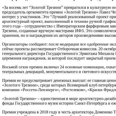
«За восемь лет “Золотой Трезини” превратился в культурную и
председатель оргкомитета премии «Золотой Трезини» Павел Ч
интерес у участников. Это “Лучший реализованный проект при
архитектурный проект, выполненный в технике ручной график
этого года – сотрудничество с Императорским фарфоровым зав
Трезини, созданные вручную мастерами ИФЗ. Это символически
хранения, но и награждения их авторов произведениями высоко
Организаторы сообщают: после модерации все одобренные экс
сейчас проекты рассматривает Отборочная комиссия. 20 октяб
генерального директора Государственного Эрмитажа Михаила П
церемония награждения, за которой последует закрытый прием
Восьмой сезон премии включал 24 основные номинации, охваты
театральных декораций, монументального и светового искусст
Премия не предусматривает денежных выплат: ее главная ценн
«Золотого Трезини», среди которых Всемирный клуб петербур
компании «Россети-Ленэнерго», «Ростелеком», «Краски Фридле
«Золотой Трезини» – единственная в мире архитектурно-диза
фонды Государственного музея истории Санкт-Петербурга и еж
Премия учреждена в 2018 году в честь архитектора Доменико Т