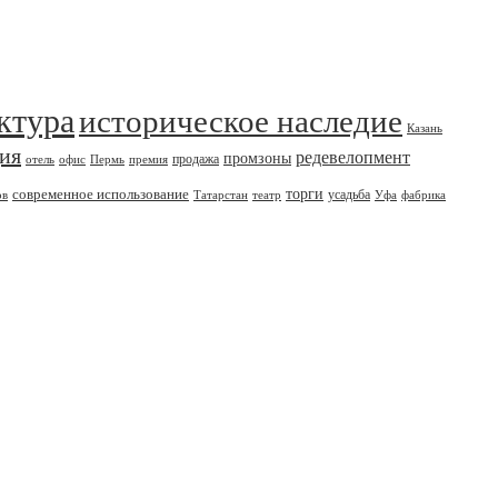
ктура
историческое наследие
Казань
дия
редевелопмент
промзоны
продажа
отель
офис
Пермь
премия
современное использование
торги
усадьба
ов
Татарстан
театр
Уфа
фабрика