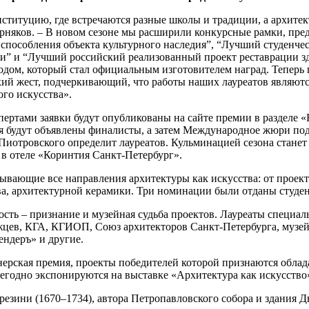
нституцию, где встречаются разные школы и традиции, а архитек
ерняков. – В новом сезоне мы расширили конкурсные рамки, пр
способления объекта культурного наследия”, “Лучший студенче
и” и “Лучший российский реализованный проект реставрации зд
одом, который стал официальным изготовителем наград. Теперь
й жест, подчеркивающий, что работы наших лауреатов являются
го искусства».
пертами заявки будут опубликованы на сайте премии в разделе
ря будут объявлены финалисты, а затем Международное жюри по
иотровского определит лауреатов. Кульминацией сезона станет 2
 в отеле «Коринтия Санкт-Петербург».
вающие все направления архитектуры как искусства: от проект
ва, архитектурной керамики. Три номинации были отданы студен
ость – признание и музейная судьба проектов. Лауреаты специ
жцев, КГА, КГИОП, Союз архитекторов Санкт-Петербурга, музей
ндеръ» и другие.
йнерская премия, проекты победителей которой признаются обл
егодно экспонируются на выставке «Архитектура как искусство
резини (1670–1734), автора Петропавловского собора и здания 