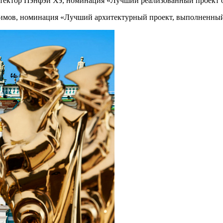
тектор Пэнфэй Хэ, номинация «Лучший реализованный проект о
аримов, номинация «Лучший архитектурный проект, выполненный