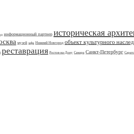
историческая архите
информационный партнер
од
осква
объект культурного насле
музей
Нижний Новгород
мфк
реставрация
Санкт-Петербург
я
Ростов-на-Дону
Самара
Сарат