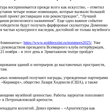
тура воспринимается прежде всего как искусство, – отметил
едставив четыре новые номинации, которые вызвали большой
ский проект реставрации или реконструкции”, “Лучший
ания религиозного назначения”. Еще одно важное событие
 победители будут получать фарфоровые скульптуры Доменико
 частью культурного наследия, достойной не только музейного
 «Номинанты»:
https://www.goldtrezzini.ru/nominees2025/
. Уже
д руководством президента Всемирного клуба петербуржцев,
1 ноября – в этот день в Эрмитажном театре пройдет
ирования зданий и интерьеров до выставочных пространств,
там.
альных номинаций получают награды, учрежденные партнерами
 «Керамарх», общество Лазаря Хидекеля (США), а также
адающими музейной ценностью. Работы лауреатов пополняют
» в Петропавловской крепости.
Двенадцати коллегий. Девиз премии – «Архитектура как