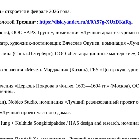
 откроется в феврале 2026 года.
олотой Трезини»:
https://disk.yandex.ru/d/0A57g-XUzDKaRg
.
асть), ООО «АРХ Групп», номинация «Лучший архитектурный пр
еатр, художник-постановщик Вячеслав Окунев, номинация «Луч
иглица (Санкт-Петербург), ООО «Реставрационные мастерские»
го значения «Мечеть Марджани» (Казань), ГБУ «Центр культурн
значения «Церковь Покрова в Филях, 1693—1694 гг.» (Москва)
чения».
ан), Nobico Studio, номинация «Лучший реализованный проект о
я «Лучший проект частного дома».
 Hung + Kulthida Songkittipakdee / HAS design and research, но