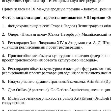
искусство». Организатор – Всемирный клуб петербуржцев.
Прием заявок на IX Международную премию «Золотой Трезини»
Фото и визуализации – проекты номинантов VIII премии «З
1. Фондохранилище в селе Старая Ладога (Ленинградская обл
2. Опера «Пиковая дама» (Санкт-Петербург), Михайловский т
3. Реставрация Зала Людовика XIV в Академии им. А. Л. Шт
«Лучший реализованный проект реставрации».
4. Приспособление объекта культурного наследия федерально
проект приспособления объекта культурного наследия».
5. Реставрация объекта культурного наследия федерального 
реализованный проект реставрации здания религиозного назна
6. Индустриально-административный комплекс Aria Sanat (Ир
7. Дом Orillas (Аргентина), Go Gerlero Arquitectura, номинаци
8. Музей современного искусства Simple Art (Китай), Jenchieh
сооружения».