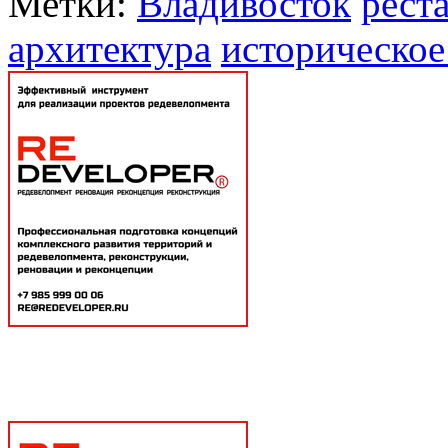
Метки:
Владивосток
рест
архитектура
историческое