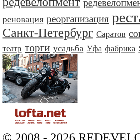
редевелопмент
редевелопме
рест
реорганизация
реновация
Санкт-Петербург
со
Саратов
торги
усадьба
театр
Уфа
фабрика
© 2008 - 2026 REDEVEL