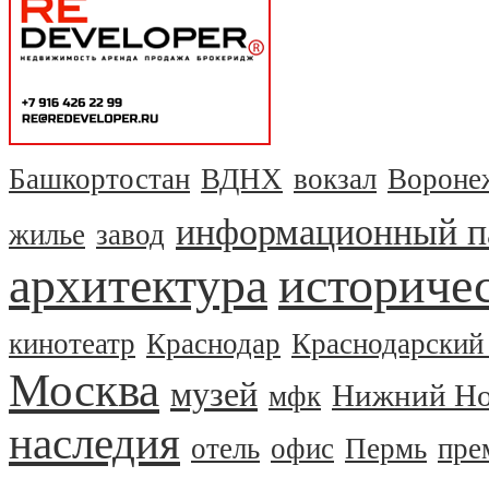
Башкортостан
ВДНХ
вокзал
Вороне
информационный п
жилье
завод
архитектура
историчес
кинотеатр
Краснодар
Краснодарский
Москва
музей
Нижний Но
мфк
наследия
отель
офис
Пермь
пре