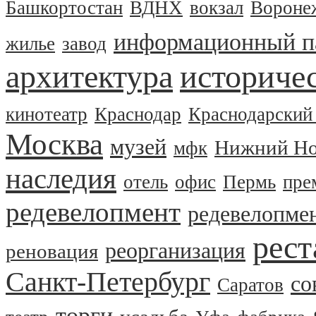
Башкортостан
ВДНХ
вокзал
Вороне
информационный п
жилье
завод
архитектура
историчес
кинотеатр
Краснодар
Краснодарский
Москва
музей
Нижний Но
мфк
наследия
отель
офис
Пермь
пре
редевелопмент
редевелопме
рест
реорганизация
реновация
Санкт-Петербург
со
Саратов
торги