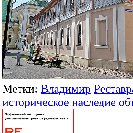
Метки:
Владимир
Реставр
историческое наследие
об