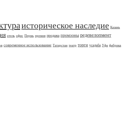
ктура
историческое наследие
Казань
дия
редевелопмент
промзоны
продажа
отель
офис
Пермь
премия
современное использование
торги
усадьба
ов
Татарстан
театр
Уфа
фабрика