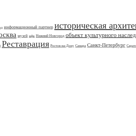
историческая архите
информационный партнер
од
осква
объект культурного насле
музей
Нижний Новгород
мфк
Реставрация
Санкт-Петербург
я
Ростов-на-Дону
Самара
Сарат