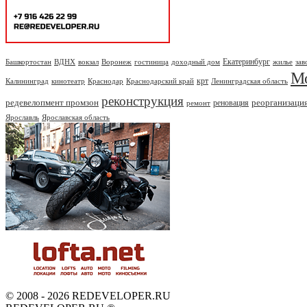
Екатеринбург
Башкортостан
ВДНХ
вокзал
Воронеж
гостиница
доходный дом
жилье
зав
М
крт
Калининград
кинотеатр
Краснодар
Краснодарский край
Ленинградская область
реконструкция
редевелопмент промзон
реорганизаци
реновация
ремонт
Ярославль
Ярославская область
© 2008 - 2026 REDEVELOPER.RU