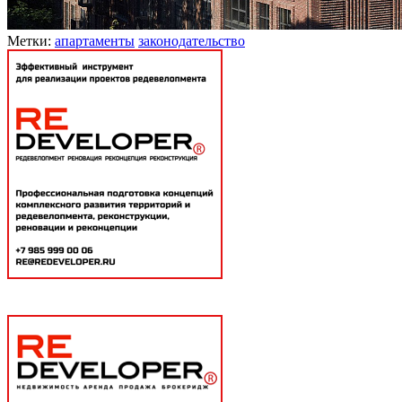
Метки:
апартаменты
законодательство