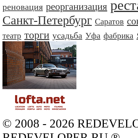
рест
реорганизация
реновация
Санкт-Петербург
со
Саратов
торги
усадьба
театр
Уфа
фабрика
© 2008 - 2026 REDEVEL
REDEVELOPER.RU ®