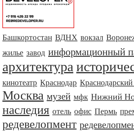
Башкортостан
ВДНХ
вокзал
Вороне
информационный п
жилье
завод
архитектура
историчес
кинотеатр
Краснодар
Краснодарский
Москва
музей
Нижний Но
мфк
наследия
отель
офис
Пермь
пре
редевелопмент
редевелопме