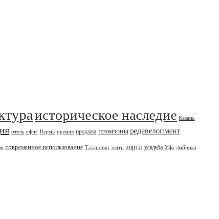
ктура
историческое наследие
Казань
дия
редевелопмент
промзоны
продажа
отель
офис
Пермь
премия
современное использование
торги
усадьба
ов
Татарстан
театр
Уфа
фабрика