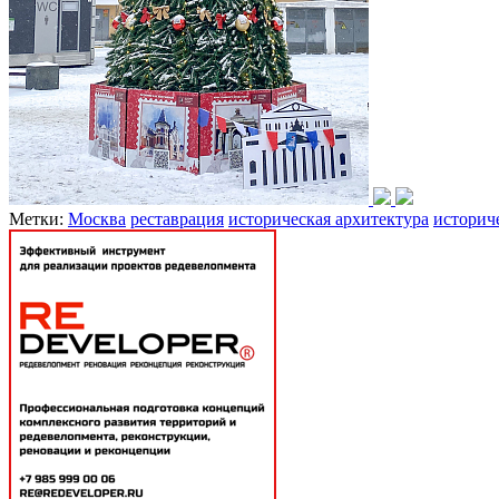
Метки:
Москва
реставрация
историческая архитектура
историч