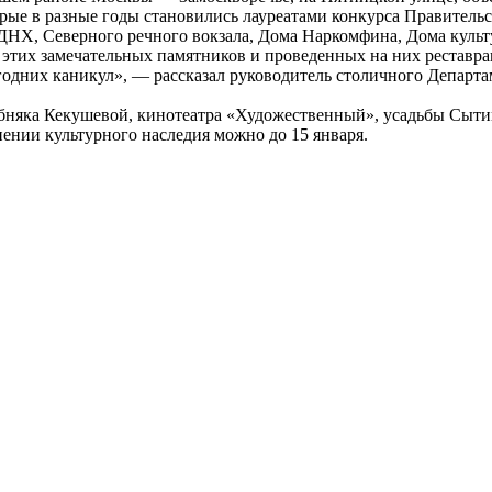
орые в разные годы становились лауреатами конкурса Правитель
а ВДНХ, Северного речного вокзала, Дома Наркомфина, Дома ку
и этих замечательных памятников и проведенных на них рестав
одних каникул», — рассказал руководитель столичного Департа
бняка Кекушевой, кинотеатра «Художественный», усадьбы Сытин
нении культурного наследия можно до 15 января.