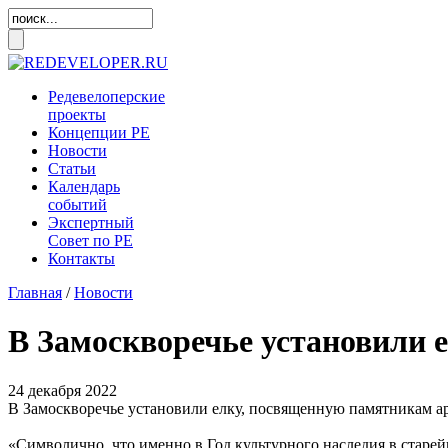
Редевелоперские
проекты
Концепции
РЕ
Новости
Статьи
Календарь
событий
Экспертный
Совет по
РЕ
Контакты
Главная
/
Новости
В Замоскворечье установили
24 декабря 2022
В Замоскворечье установили елку, посвященную памятникам а
«Символично, что именно в Год культурного наследия в старе