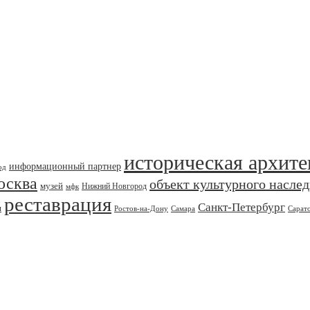
историческая архите
информационный партнер
од
осква
объект культурного насле
музей
Нижний Новгород
мфк
реставрация
Санкт-Петербург
я
Ростов-на-Дону
Самара
Сарат