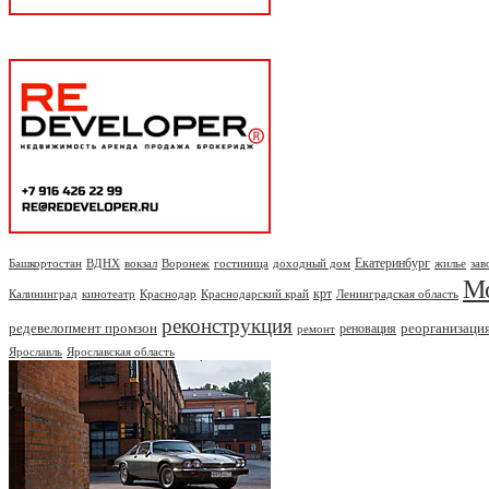
Екатеринбург
Башкортостан
ВДНХ
вокзал
Воронеж
гостиница
доходный дом
жилье
зав
М
крт
Калининград
кинотеатр
Краснодар
Краснодарский край
Ленинградская область
реконструкция
редевелопмент промзон
реорганизаци
реновация
ремонт
Ярославль
Ярославская область