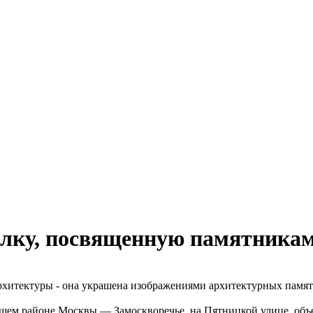
 елку, посвященную памятника
рхитектуры - она украшена изображениями архитектурных памя
йшем районе Москвы — Замоскворечье, на Пятницкой улице, объ