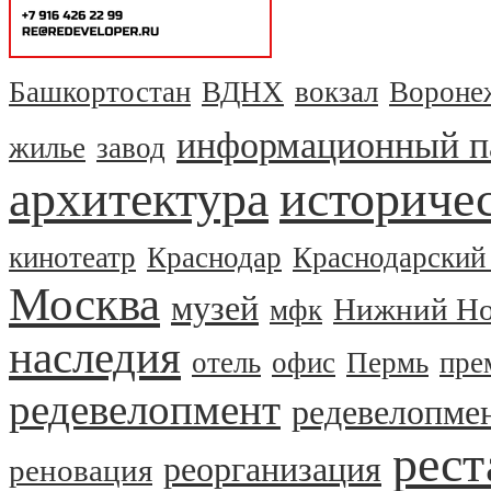
Башкортостан
ВДНХ
вокзал
Вороне
информационный п
жилье
завод
архитектура
историчес
кинотеатр
Краснодар
Краснодарский
Москва
музей
Нижний Но
мфк
наследия
отель
офис
Пермь
пре
редевелопмент
редевелопме
рест
реорганизация
реновация