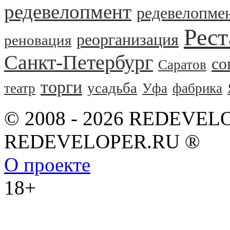
редевелопмент
редевелопме
Рест
реорганизация
реновация
Санкт-Петербург
со
Саратов
торги
усадьба
театр
Уфа
фабрика
© 2008 - 2026 REDEVEL
REDEVELOPER.RU ®
О проекте
18+