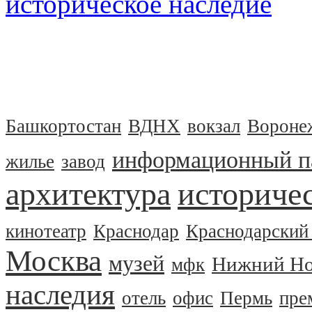
историческое наследие
Башкортостан
ВДНХ
вокзал
Вороне
информационный п
жилье
завод
архитектура
историчес
кинотеатр
Краснодар
Краснодарский
Москва
музей
Нижний Но
мфк
наследия
отель
офис
Пермь
пре